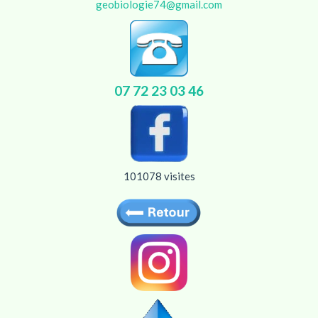
geobiologie74@gmail.com
07
72
23
03
46
101078 visites