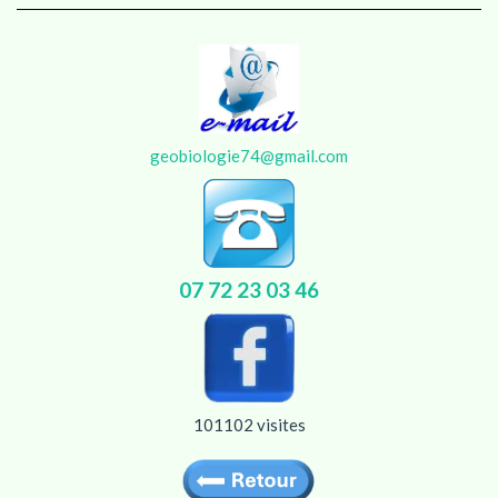
geobiologie74@gmail.com
07
72
23
03
46
101102 visites